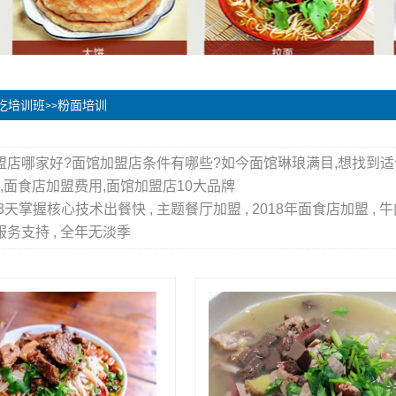
吃培训班
粉面培训
>>
盟店哪家好?面馆加盟店条件有哪些?如今面馆琳琅满目,想找到
,面食店加盟费用,面馆加盟店10大品牌
 3天掌握核心技术出餐快 , 主题餐厅加盟 , 2018年面食店加盟 , 牛
服务支持 , 全年无淡季